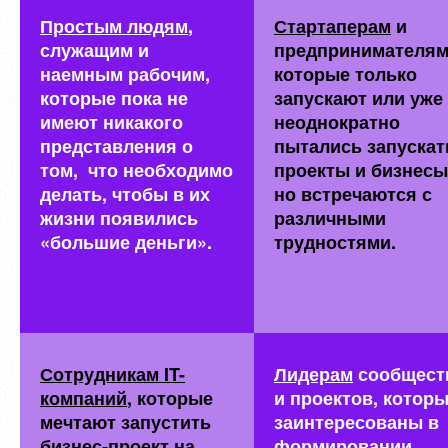
Простым людям
,
Стартаперам
и
служащим и
предпринимателям
наемным рабочим,
которые только
которые пока не
запускают или уже
имеют никакого
неоднократно
представления о
пытались запускат
том, что необходимо
проекты и бизнесы
делать, чтобы в их
но встречаются с
жизни появились
различными
«большие деньги».
трудностями.
Сотрудникам IT-
Лидерам
сообщест
компаний
, которые
и проектов, котор
мечтают запустить
заинтересованы в
бизнес-проект на
формировании