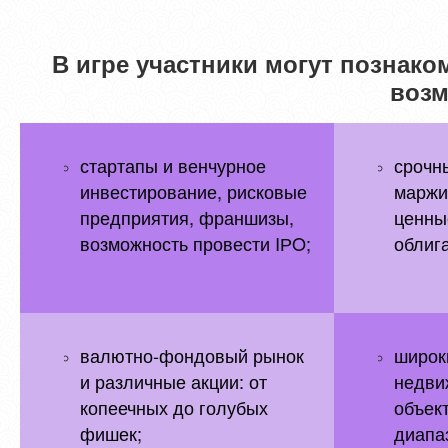
В игре участники могут познак
возм
стартапы и венчурное
срочн
инвестирование, рисковые
маржи
предприятия, франшизы,
ценны
возможность провести IРO;
облиг
валютно-фондовый рынок
широк
и различные акции: от
недви
копеечных до голубых
объек
фишек;
диапа