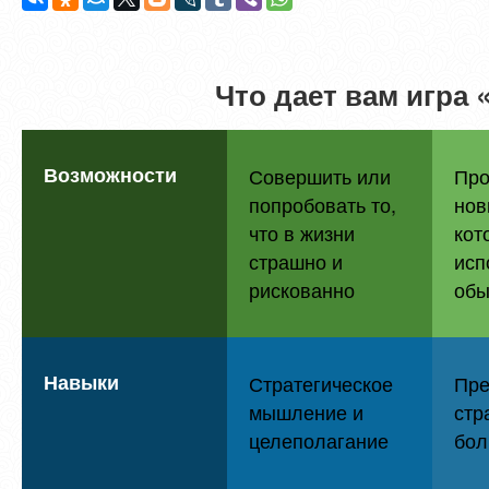
Что дает вам игра
Возможности
Совершить или
Про
попробовать то,
нов
что в жизни
кот
страшно и
исп
рискованно
обы
Навыки
Стратегическое
Пре
мышление и
стр
целеполагание
бол