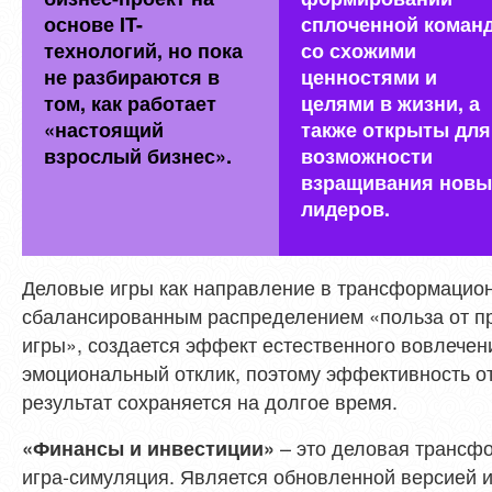
основе IT-
сплоченной коман
технологий, но пока
со схожими
не разбираются в
ценностями и
том, как работает
целями в жизни, а
«настоящий
также открыты для
взрослый бизнес».
возможности
взращивания новы
лидеров.
Деловые игры как направление в трансформацион
сбалансированным распределением «польза от пр
игры», создается эффект естественного вовлечен
эмоциональный отклик, поэтому эффективность от
результат сохраняется на долгое время.
– это деловая трансф
«Финансы и инвестиции»
игра-симуляция. Является обновленной версией 