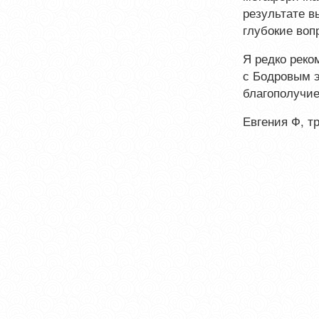
результате в
глубокие воп
Я редко реко
с Бодровым э
благополучие
Евгения Ф, т