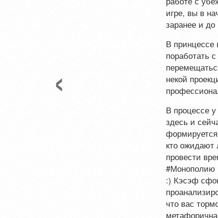
работе с убе
игре, вы в н
заранее и до 
В принцессе 
поработать с
перемещаться
некой проекц
профессионал
Previous
В процессе у
здесь и сейч
формируется о
кто ожидают 
провести вре
#Монополию 
:) Кэсэф сфо
проанализиро
что вас торм
метафорична 