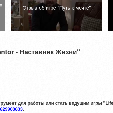
х
Отзыв об игре "Путь к мечте"
entor - Наставник Жизни"
ы
румент для работы или стать ведущим игры "Life
629900833
.