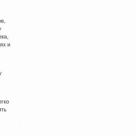
в,
у
ека,
ях и
у
егко
ить