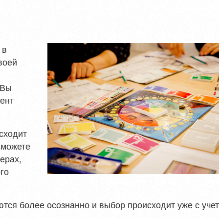
 в
воей
 Вы
мент
сходит
сможете
ерах,
го
ются более осознанно и выбор происходит уже с уче