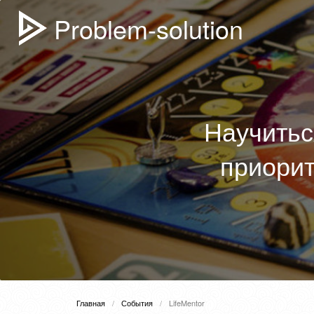
Problem-solution
Научитьс
приорит
Главная
События
LifeMentor