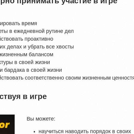
рно принимать участие в игре
нировать время
еты в ежедневной рутине дел
йствовать проактивно
их делах и убрать все хвосты
 жизненным балансом
ктуры в своей жизни
и бардака в своей жизни
йствовать соответственно своим жизненным ценност
ствуя в игре
Вы можете:
научиться наводить порядок в своих