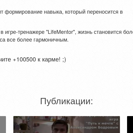
дит формирование навыка, который переносится в
в игре-тренажере "LifeMentor", жизнь становится бо
нса все более гармоничным.
ите +100500 к карме! ;)
Публикации: