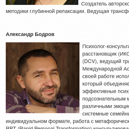
Создатель авторск
методики глубинной релаксации. Ведущая трансф
Александр Бодров
Психолог-консульт
расстановщик (ИКС
(DCV), ведущий тр
Международной Ас
своей работе испо
который объединяе
эффективные психо
подсознательным м
различными эмоци
системные семейны
индивидуальном формате, работа с метафоричес
RPT (Rapid Personal Transformation) консультиров