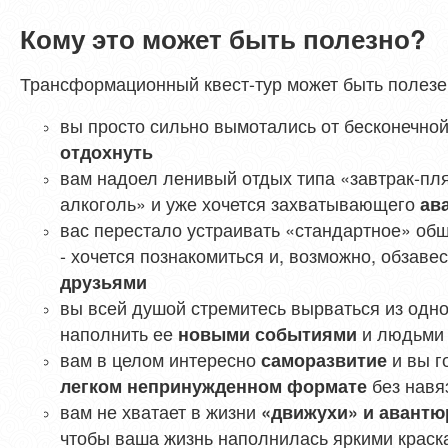
Кому это может быть полезно?
Трансформационный квест-тур может быть полезен
вы просто сильно вымотались от бесконечно
отдохнуть
вам надоел ленивый отдых типа «завтрак-пл
алкоголь» и уже хочется захватывающего
ав
вас перестало устраивать «стандартное» об
- хочется познакомиться и, возможно, обзаве
друзьями
вы всей душой стремитесь вырваться из одно
наполнить ее
и людьми
новыми событиями
вам в целом интересно
и вы г
саморазвитие
без навя
легком непринужденном формате
вам не хватает в жизни
«движухи» и авант
чтобы ваша жизнь наполнилась яркими краск