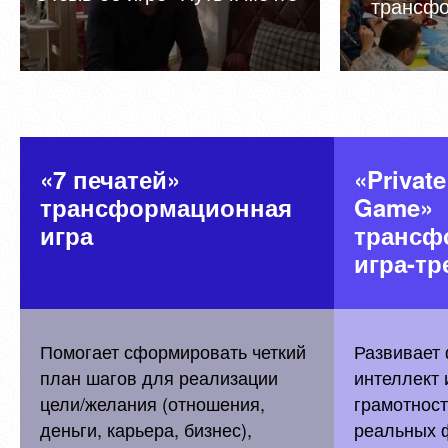
трансфо
«7 печатей»
«Privat
трансформационная
Game»
игра
трансф
игра-тр
Помогает сформировать четкий
Развивает
план шагов для реализации
интеллект
цели/желания (отношения,
грамотност
деньги, карьера, бизнес),
реальных 