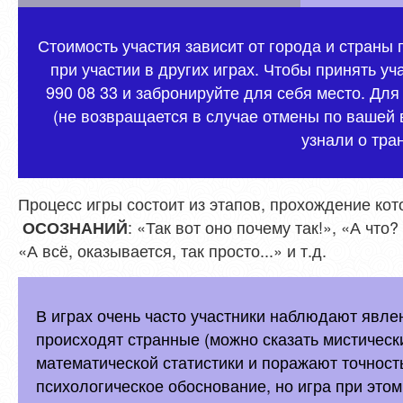
Стоимость участия зависит от города и страны
при участии в других играх. Чтобы принять уч
990 08 33 и забронируйте для себя место. Для
(не возвращается в случае отмены по вашей в
узнали о тра
Процесс игры состоит из этапов, прохождение ко
: «Так вот оно почему так!», «А что
ОСОЗНАНИЙ
«А всё, оказывается, так просто...» и т.д.
В играх очень часто участники наблюдают явл
происходят странные (можно сказать мистическ
математической статистики и поражают точност
психологическое обоснование, но игра при этом