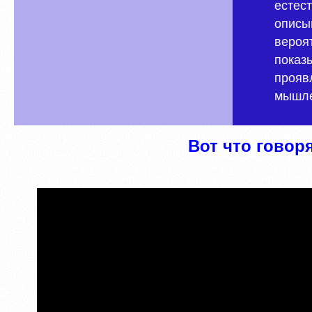
естес
описы
вероят
показ
прояв
мышл
Вот что говоря