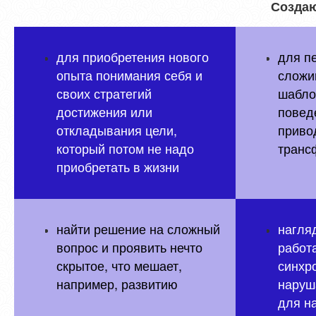
Создаю
для приобретения нового
для п
опыта понимания себя и
сложи
своих стратегий
шабло
достижения или
повед
откладывания цели,
приво
который потом не надо
транс
приобретать в жизни
найти решение на сложный
нагляд
вопрос и проявить нечто
работ
скрытое, что мешает,
синхро
например, развитию
наруш
для н