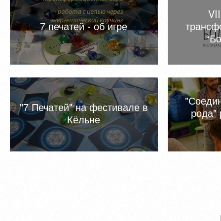
VI
7 печатей - об игре
трансф
“Б
"Соеди
"7 Печатей" на фестивале в
рода"
Кёльне