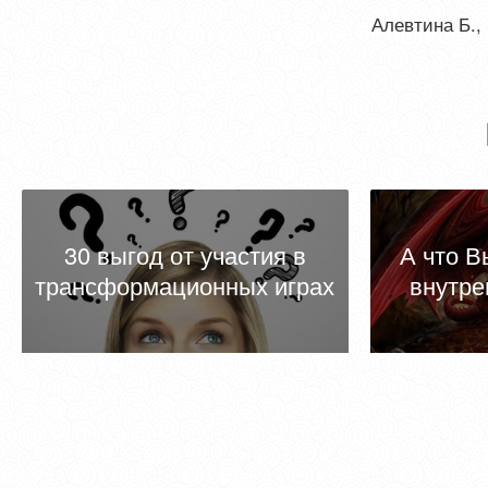
Алевтина Б.,
30 выгод от участия в
А что В
трансформационных играх
внутре