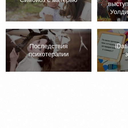
высту
Уолдин
Последствия
iDat
психотерапии