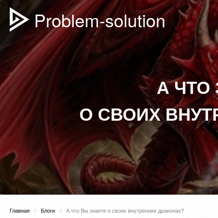
Problem-solution
А ЧТО
О СВОИХ ВНУТ
Главная
Блоги
А что Вы знаете о своих внутренних драконах?