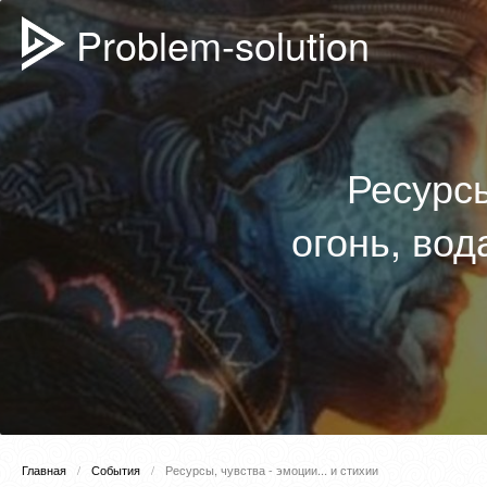
Problem-solution
Ресурсы
огонь, вод
Главная
События
Ресурсы, чувства - эмоции... и стихии