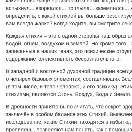
какие слова чаще произносятся нами, когда говорим
вспыхнул... взорвался... поплыла... заземлился...
определить, с какой стихией вы больше резонируе
вам всегда жарко? Когда ходите, вы смотрите себ
Каждая стихия – это с одной стороны наш образ 
водой, огнем, воздухом и землей. Но кроме того - 
записанные в наших генах, это психические стру
содержание коллективного бессознательного.
В западной и восточной духовной традиции всег
о четырех базовых элементах, составляющих Все
(в том числе, и тело человека, и его психику).
Этим
стихиями, являются Огонь, Воздух, Вода и Земля
В древности принято было считать, что секрет зд
заключён в особом балансе этих Стихий.
Выявлен
исследование, какие Стихии находятся в избытке,
проявлены, позволяют нам понять, как с помощью