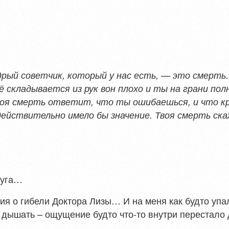
ый советчик, который у нас есть, — это смерть. 
 складывается из рук вон плохо и ты на грани полн
воя смерть ответит, что ты ошибаешься, и что кр
действительно имело бы значение. Твоя смерть ска
руга…
я о гибели Доктора Лизы… И на меня как будто упал
 дышать – ощущение будто что-то внутри перестало д