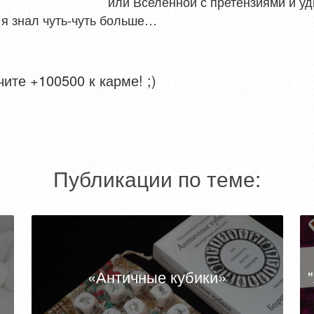
или Вселенной с претензиями и у
 знал чуть-чуть больше…
ите +100500 к карме! ;)
Публикации по теме:
«Античные кубики»