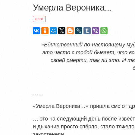
Умерла Вероника...
БЛОГ
«Единственный по-настоящему мудр
это часто с тобой бывает, что всё
своей смерти, так ли это. И т
……
«Умерла Вероника…» пришла смс от д
… это на следующий день после извести
и дыхание просто спёрло, стало тяжело
закостенели…