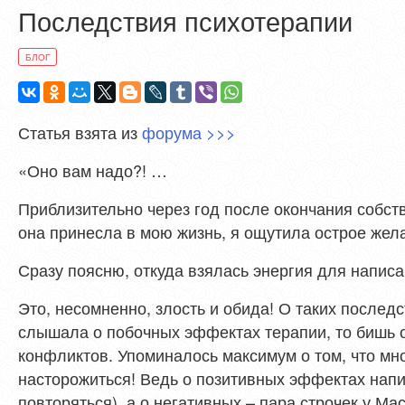
Последствия психотерапии
БЛОГ
Статья взята из
форума >>>
«Оно вам надо?! …
Приблизительно через год после окончания собст
она принесла в мою жизнь, я ощутила острое жела
Сразу поясню, откуда взялась энергия для написа
Это, несомненно, злость и обида! О таких послед
слышала о побочных эффектах терапии, то бишь о 
конфликтов. Упоминалось максимум о том, что мног
насторожиться! Ведь о позитивных эффектах напис
повторяться), а о негативных – пара строчек у Ма