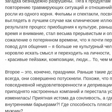
загадка безнадежно разрушены. Тяга к продуктам 
повторению травмирующих ситуаций и отношений, т
росли из одного корня. Фильмы и спектакли, пос
выглядеть в лучшем случае как клинические иллю
результате процесс приобщения к культуре, ран
время и внимание, стал весьма прерывистым и оп
сожаление о потерянном времени, что я почти пе
повод для общения – я больше не культурный чело
норовлю искать смысл и переходить на личности, 
- красивые пейзажи, композиции, люди... То, чем
Второе – это, конечно, праздники. Раньше такие д
всегда, они совершенно потускнели. Похоже, что
повседневной неудовлетворенности и депривации
приподнято настроенных компаний и перестала ус
изменилась! Приятная истома да сонливость, а гд
внутренними барьерами?! Где способность плясать
мужчин?