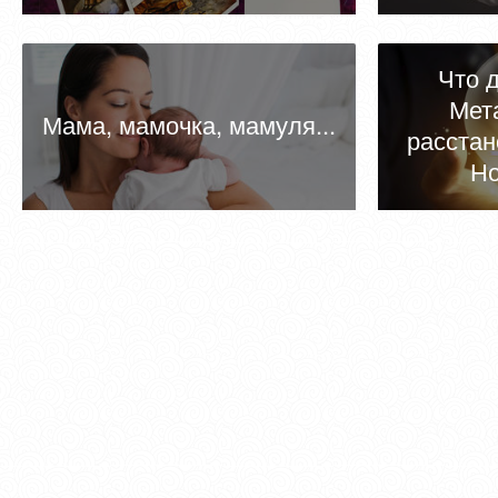
Что д
Мет
Мама, мамочка, мамуля...
расстан
Но