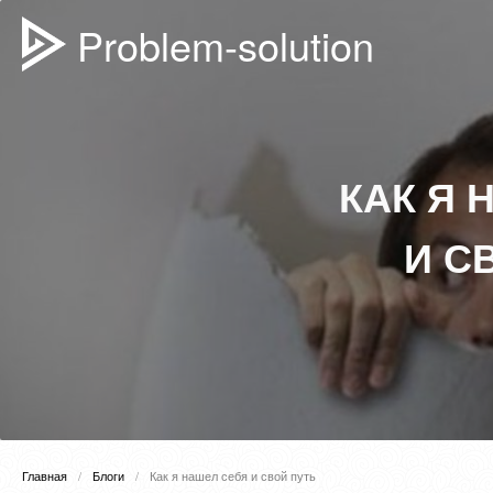
Problem-solution
КАК Я 
И С
Главная
Блоги
Как я нашел себя и свой путь